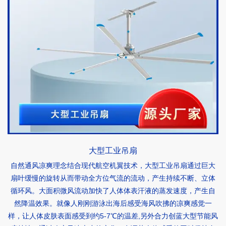
大型工业吊扇
自然通风凉爽理念结合现代航空机翼技术，大型工业吊扇通过巨大
扇叶缓慢的旋转从而带动全方位气流的流动，产生持续不断、立体
循环风。大面积微风流动加快了人体体表汗液的蒸发速度，产生自
然降温效果。就像人刚刚游泳出海后感受海风吹拂的凉爽感觉一
样，让人体皮肤表面感受到约5-7℃的温差,另外合力创蓝大型节能风