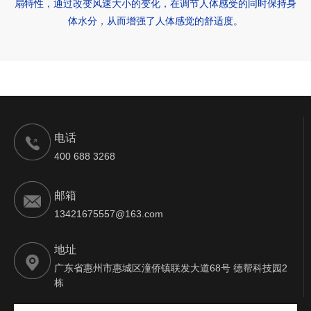
扇特性，通过改变风速大小的变化，在调节人体感受的同时保持身
体水分，从而增强了人体感觉的舒适度。
电话
400 688 3268
邮箱
13421675557@163.com
地址
广东省惠州市惠城区潼侨镇联发大道68号 德帮科技园2
栋