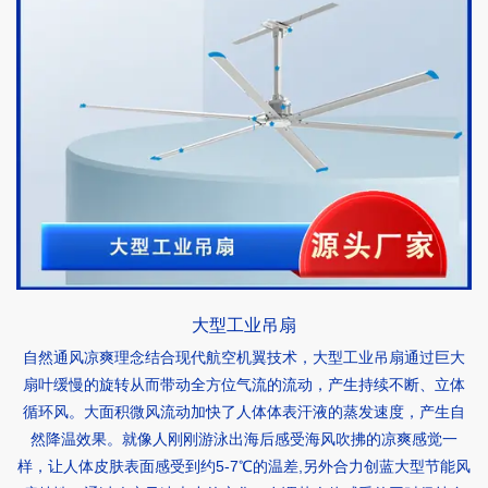
大型工业吊扇
自然通风凉爽理念结合现代航空机翼技术，大型工业吊扇通过巨大
扇叶缓慢的旋转从而带动全方位气流的流动，产生持续不断、立体
循环风。大面积微风流动加快了人体体表汗液的蒸发速度，产生自
然降温效果。就像人刚刚游泳出海后感受海风吹拂的凉爽感觉一
样，让人体皮肤表面感受到约5-7℃的温差,另外合力创蓝大型节能风