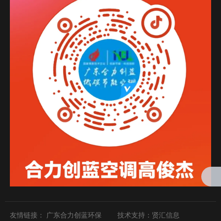
友情链接：
广东合力创蓝环保 技术支持：
贤汇信息