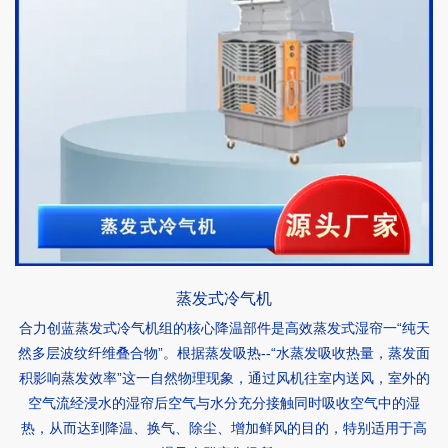
蒸发式冷气机
合力创蓝蒸发式冷气机组的核心降温部件是高效蒸发式湿帘一“纯天
然多层波纹纤维叠合物”。根据蒸发吸热--“水蒸发吸收热量，蒸发面
积影响蒸发效率”这一自然物理现象，通过风机往室内送风，室外的
空气流经浸水的湿帘后空气与水分充分接触同时吸收空气中的湿
热，从而达到降温、换气、除尘、增加鲜风的目的，特别适用于高