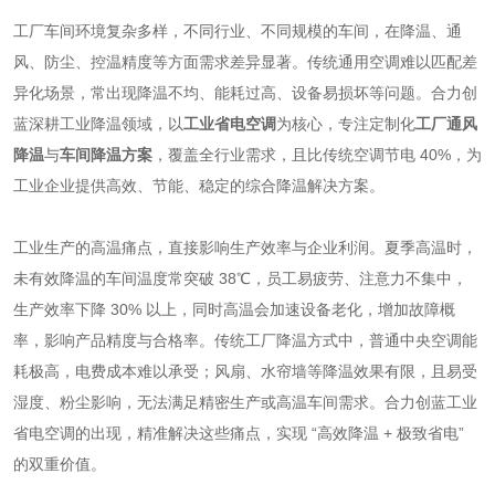
工厂车间环境复杂多样，不同行业、不同规模的车间，在降温、通
风、防尘、控温精度等方面需求差异显著。传统通用空调难以匹配差
异化场景，常出现降温不均、能耗过高、设备易损坏等问题。合力创
蓝深耕工业降温领域，以
工业省电空调
为核心，专注定制化
工厂通风
降温
与
车间降温方案
，覆盖全行业需求，且比传统空调节电 40%，为
工业企业提供高效、节能、稳定的综合降温解决方案。
工业生产的高温痛点，直接影响生产效率与企业利润。夏季高温时，
未有效降温的车间温度常突破 38℃，员工易疲劳、注意力不集中，
生产效率下降 30% 以上，同时高温会加速设备老化，增加故障概
率，影响产品精度与合格率。传统工厂降温方式中，普通中央空调能
耗极高，电费成本难以承受；风扇、水帘墙等降温效果有限，且易受
湿度、粉尘影响，无法满足精密生产或高温车间需求。合力创蓝工业
省电空调的出现，精准解决这些痛点，实现 “高效降温 + 极致省电”
的双重价值。