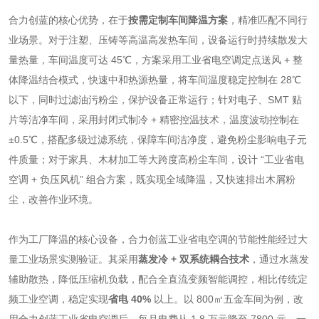
合力创蓝的核心优势，在于
按需定制车间降温方案
，精准匹配不同行
业场景。对于注塑、压铸等高温高发热车间，设备运行时持续散发大
量热量，车间温度可达 45℃，方案采用工业省电空调定点送风 + 整
体降温结合模式，快速中和热源热量，将车间温度稳定控制在 28℃
以下，同时过滤油污粉尘，保护设备正常运行；针对电子、SMT 贴
片等洁净车间，采用封闭式制冷 + 精密控温技术，温度波动控制在
±0.5℃，搭配多级过滤系统，保障车间洁净度，避免粉尘影响电子元
件质量；对于家具、木材加工等大跨度高粉尘车间，设计 “工业省电
空调 + 负压风机” 组合方案，既实现全域降温，又快速排出木屑粉
尘，改善作业环境。
作为工厂降温的核心设备，合力创蓝工业省电空调的节能性能经过大
量工业场景实测验证。其采用
蒸发冷 + 双系统耦合技术
，通过水蒸发
辅助散热，降低压缩机负载，配合全直流变频智能调控，相比传统定
频工业空调，稳定实现
省电 40%
以上。以 800㎡五金车间为例，改
用合力创蓝工业省电空调后，每月电费从 1.8 万元降至 7800 元，一