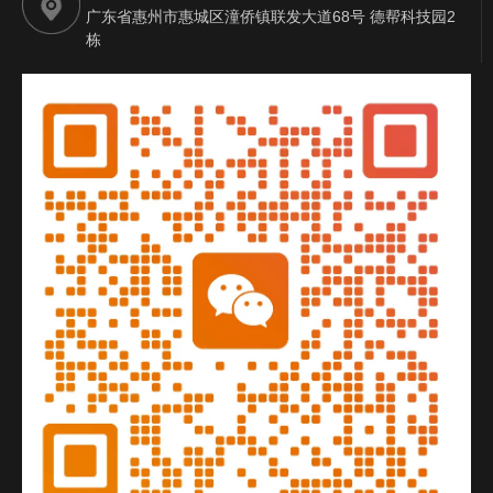
广东省惠州市惠城区潼侨镇联发大道68号 德帮科技园2
栋