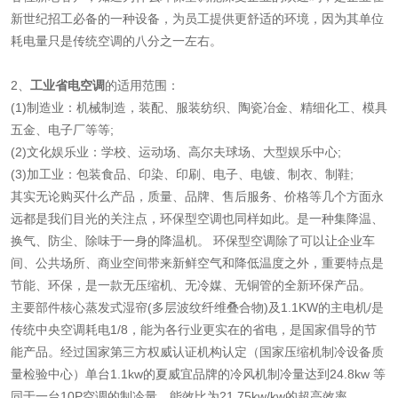
新世纪招工必备的一种设备，为员工提供更舒适的环境，因为其单位
耗电量只是传统空调的八分之一左右。
2、
工业省电空调
的适用范围：
(1)制造业：机械制造，装配、服装纺织、陶瓷冶金、精细化工、模具
五金、电子厂等等;
(2)文化娱乐业：学校、运动场、高尔夫球场、大型娱乐中心;
(3)加工业：包装食品、印染、印刷、电子、电镀、制衣、制鞋;
其实无论购买什么产品，质量、品牌、售后服务、价格等几个方面永
远都是我们目光的关注点，环保型空调也同样如此。是一种集降温、
换气、防尘、除味于一身的降温机。 环保型空调除了可以让企业车
间、公共场所、商业空间带来新鲜空气和降低温度之外，重要特点是
节能、环保，是一款无压缩机、无冷媒、无铜管的全新环保产品。
主要部件核心蒸发式湿帘(多层波纹纤维叠合物)及1.1KW的主电机/是
传统中央空调耗电1/8，能为各行业更实在的省电，是国家倡导的节
能产品。经过国家第三方权威认证机构认定（国家压缩机制冷设备质
量检验中心）单台1.1kw的夏威宜品牌的冷风机制冷量达到24.8kw 等
同于一台10P空调的制冷量，能效比为21.75kw/kw的超高效率。