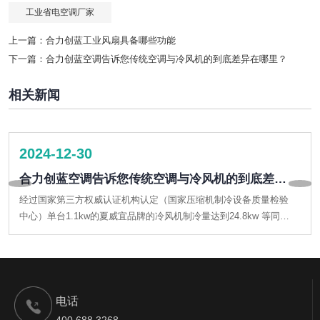
工业省电空调厂家
上一篇：
合力创蓝工业风扇具备哪些功能
下一篇：
合力创蓝空调告诉您传统空调与冷风机的到底差异在哪里？
相关新闻
2024-12-30
合力创蓝空调告诉您传统空调与冷风机的到底差异
在哪里？
经过国家第三方权威认证机构认定（国家压缩机制冷设备质量检验
中心）单台1.1kw的夏威宜品牌的冷风机制冷量达到24.8kw 等同于
一台10P空调的制冷量，能效比为21.75kw/kw的超高效率。
电话
400 688 3268