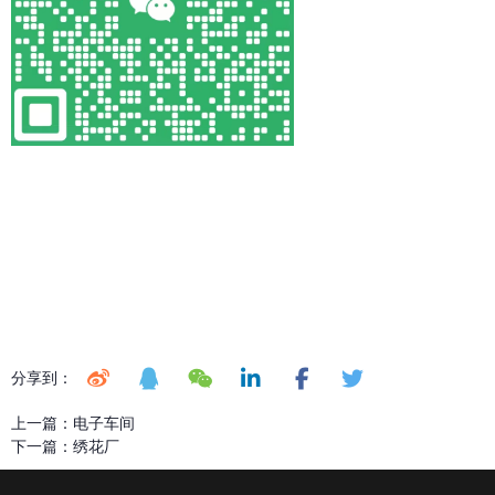
分享到：
上一篇：
电子车间
下一篇：
绣花厂