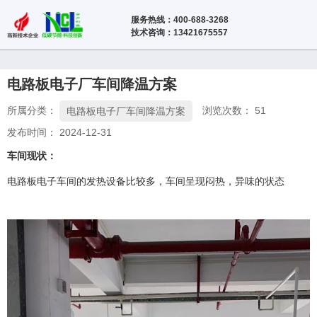
服务热线：400-688-3268
技术咨询：13421675557
电路板电子厂车间降温方案
所属分类：
浏览次数：
51
电路板电子厂车间降温方案
发布时间： 2024-12-31
车间现状：
电路板电子车间的发热设备比较多，车间呈现闷热，异味的状态